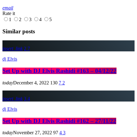
email
Rate it
1
2
3
4
5
Similar posts
insert_link
2
7
dj Elvis
Set Up with DJ Elvis Rashidi #163 – 04/12/22
today
December 4, 2022
130
7
2
insert_link
3
4
dj Elvis
Set Up with DJ Elvis Rashidi #162 – 27/11/22
today
November 27, 2022
97
4
3