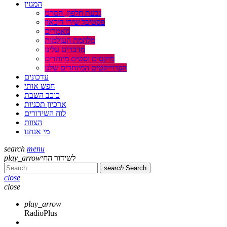
המגזין
גבעת חלפון, הסרט
פסטיבל שירי דיכאון
מאמרים
מלחמת העולמות
מדברים עלינו
מיקסים וסטים מיוחדים
הפרוייקטים המיוחדים שלנו
עדכונים
חפש אותי
כוכב השבת
ארכיון תכניות
לוח השידורים
הצוות
מי אנחנו
search
menu
play_arrow
לשידור החי
search
Search
close
close
play_arrow
RadioPlus