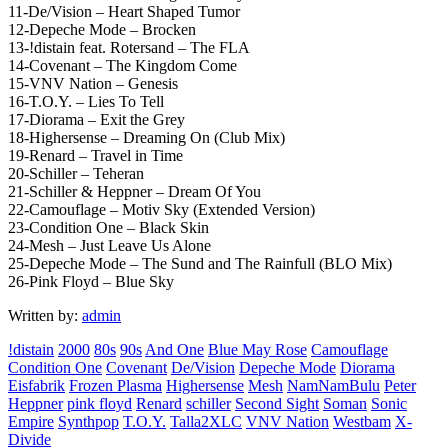
11-De/Vision – Heart Shaped Tumor
12-Depeche Mode – Brocken
13-!distain feat. Rotersand – The FLA
14-Covenant – The Kingdom Come
15-VNV Nation – Genesis
16-T.O.Y. – Lies To Tell
17-Diorama – Exit the Grey
18-Highersense – Dreaming On (Club Mix)
19-Renard – Travel in Time
20-Schiller – Teheran
21-Schiller & Heppner – Dream Of You
22-Camouflage – Motiv Sky (Extended Version)
23-Condition One – Black Skin
24-Mesh – Just Leave Us Alone
25-Depeche Mode – The Sund and The Rainfull (BLO Mix)
26-Pink Floyd – Blue Sky
Written by:
admin
!distain
2000
80s
90s
And One
Blue May Rose
Camouflage
Condition One
Covenant
De/Vision
Depeche Mode
Diorama
Eisfabrik
Frozen Plasma
Highersense
Mesh
NamNamBulu
Peter
Heppner
pink floyd
Renard
schiller
Second Sight
Soman
Sonic
Empire
Synthpop
T.O.Y.
Talla2XLC
VNV Nation
Westbam
X-
Divide