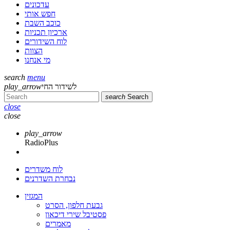
עדכונים
חפש אותי
כוכב השבת
ארכיון תכניות
לוח השידורים
הצוות
מי אנחנו
search
menu
לשידור החי
play_arrow
search
Search
close
close
play_arrow
RadioPlus
לוח משדרים
נבחרת השדרנים
המגזין
גבעת חלפון, הסרט
פסטיבל שירי דיכאון
מאמרים