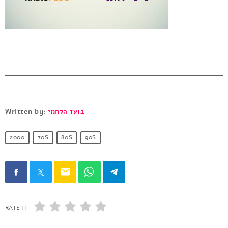
בועז הלחמי
Written by:
2000
70S
80S
90S
email
RATE IT