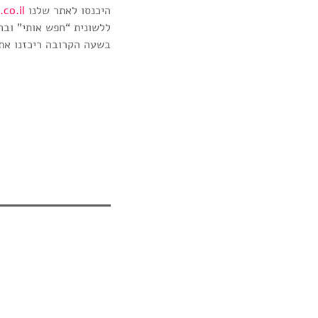
היכנסו לאתר שלנו
co.il
ללשונית “חפש אותי” ובח
בשעה הקרובה ריכזנו את