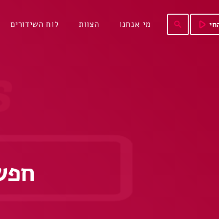
play_arrow
מי אנחנו
הצוות
לוח השידורים
חי
search
חפש 