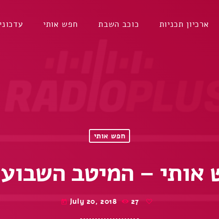
ארכיון תכניות
כוכב השבת
חפש אותי
עדכוני
חפש אותי
אותי – המיטב השבועי 2
July 20, 2018
27
today