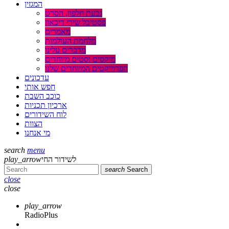
המגזין
גבעת חלפון, הסרט
פסטיבל שירי דיכאון
מאמרים
מלחמת העולמות
מדברים עלינו
מיקסים וסטים מיוחדים
הפרוייקטים המיוחדים שלנו
עדכונים
חפש אותי
כוכב השבת
ארכיון תכניות
לוח השידורים
הצוות
מי אנחנו
search
menu
לשידור החי
play_arrow
search
Search
close
close
play_arrow
RadioPlus