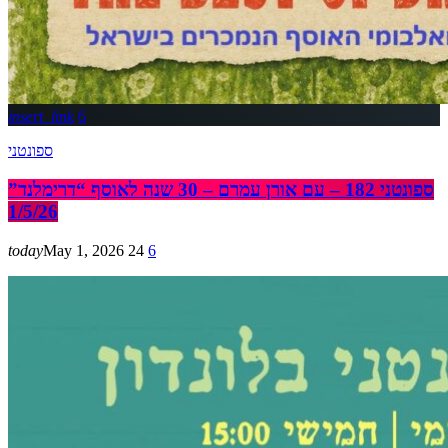
insert_link
6
ספונטני
ספונטני 182 – עם אורן עמרם – 30 שנה לאוסף “דרימלנד”
1/5/26
today
May 1, 2026
24
6