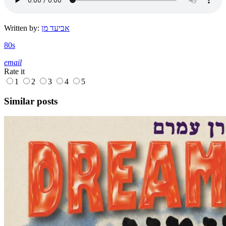
אביעד מן
Written by:
80s
email
Rate it
1
2
3
4
5
Similar posts