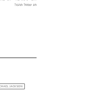
חג שמח! תהנו!
CHAEL JACKSON