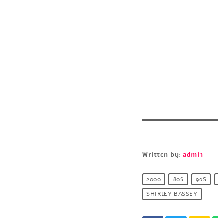
Written by:
admin
2000
80S
90S
SHIRLEY BASSEY