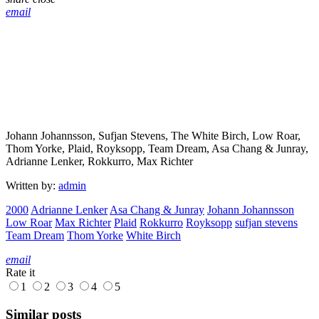
email
Johann Johannsson, Sufjan Stevens, The White Birch, Low Roar,
Thom Yorke, Plaid, Royksopp, Team Dream, Asa Chang & Junray,
Adrianne Lenker, Rokkurro, Max Richter
Written by:
admin
2000
Adrianne Lenker
Asa Chang & Junray
Johann Johannsson
Low Roar
Max Richter
Plaid
Rokkurro
Royksopp
sufjan stevens
Team Dream
Thom Yorke
White Birch
email
Rate it
1
2
3
4
5
Similar posts