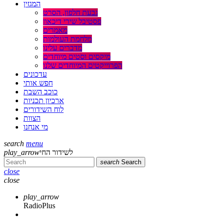
המגזין
גבעת חלפון, הסרט
פסטיבל שירי דיכאון
מאמרים
מלחמת העולמות
מדברים עלינו
מיקסים וסטים מיוחדים
הפרוייקטים המיוחדים שלנו
עדכונים
חפש אותי
כוכב השבת
ארכיון תכניות
לוח השידורים
הצוות
מי אנחנו
search
menu
play_arrow
לשידור החי
search
Search
close
close
play_arrow
RadioPlus