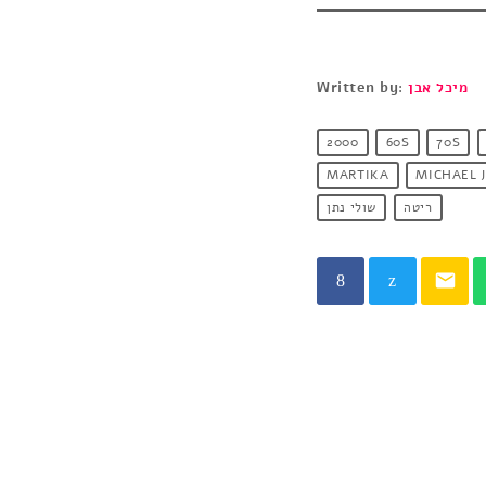
מיכל אבן
Written by:
2000
60S
70S
MARTIKA
MICHAEL 
ריטה
שולי נתן
email