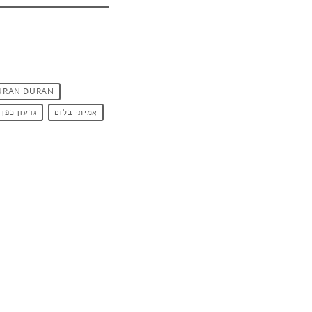
URAN DURAN
אמיתי בלום
גדעון כפן