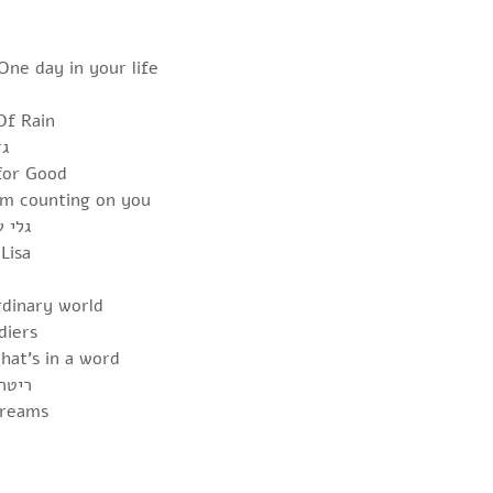
One day in your life
Of Rain
4.
for Good
I’m counting on you
7. גל
Lisa
rdinary world
diers
what’s in a word
13. ר
14. אמיתי בל