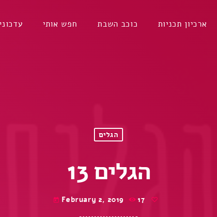
ארכיון תכניות
כוכב השבת
חפש אותי
עדכוני
הגלים
הגלים 13
February 2, 2019
17
today