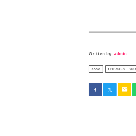
Written by:
admin
2000
CHEMICAL BR
email