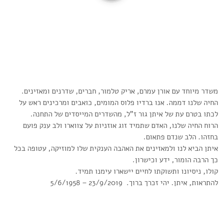
משדר מיוחד עם אורן עמרם, אריק טלמור, חברים, שדרנים ומאזינים.
החיה שלנו דממה. אנו ברדיו פלוס המומים, כואבים ומרכינים ראש על
לכתו בטרם עת של איתן גור ז”ל, מהשדרים המייסדים של התחנה.
הרוח החיה שלנו, האדם שתמיד זוג אוזניות על צווארו ולב ענק פועם
בחזהו. הלב שנדם פתאום.
איתן הביא לנו ולמאזינים את האהבה הענקית שלו למוזיקה, עטופה בכל
כך הרבה הומור, ידע וכישרון.
קולו, ניסיונו ותשוקתו לחיים יישארו עימנו תמיד.
להתראות, איתן. יהי זכרך ברוך. 23/9/2019 – 5/6/1958