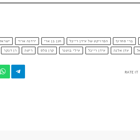
ברי סחרוף
הפרויקט של עידן רייכל
חנן בן ארי
ירדנה ארזי
ישראל
ל
עדן אלנה
עידן רייכל
עילי בוטנר
קרן פלס
ריטה
רן דנקר
RATE IT