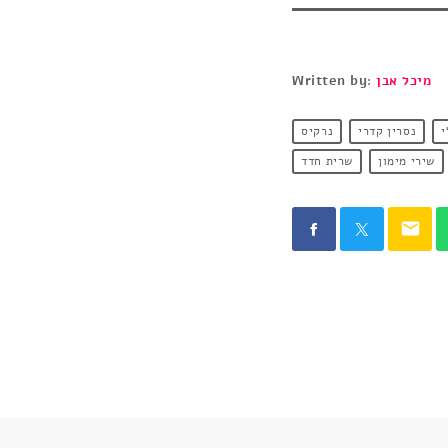
מיכל אבן
Written by:
י
נסרין קדרי
נרקיס
שירי מימון
שרית חדד
email