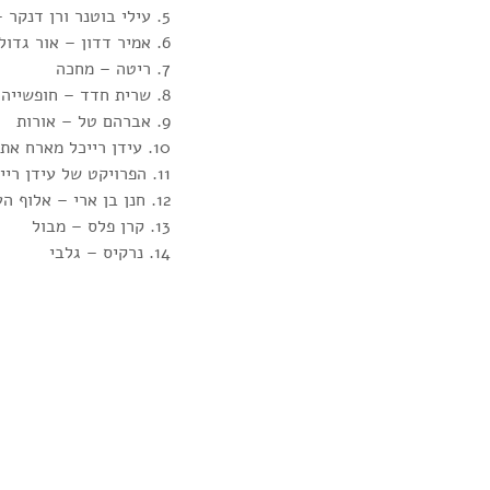
5. עילי בוטנר ורן דנקר – בואי נעזוב
6. אמיר דדון – אור גדול
7. ריטה – מחכה
8. שרית חדד – חופשייה
9. אברהם טל – אורות
10. עידן רייכל מארח את ברי סחרוף – למה זה מגיע לנו
11. הפרויקט של עידן רייכל עם נסרין קדרי – איזה יום טוב
12. חנן בן ארי – אלוף העולם
13. קרן פלס – מבול
14. נרקיס – גלבי