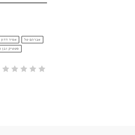
אברהם טל
אמיר דדון
סטטיק ובן א