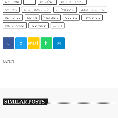
הנשמות הטהורות
השלושרים
זהו זה
חמש חמש
כף התקווה הטובה
להקת חיל הים
להקת פיקוד המרכז
ליאור ייני
מוטי פליישר
מתי כספי
נחמה הנדל
נתן כהן
עמי מנדלמן
ריקי גל
שלומי שבת
שמוליק קראוס
email
RATE IT
SIMILAR POSTS