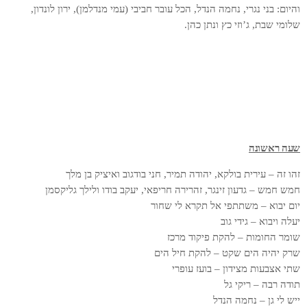
והיום: בני נגרי, נחמה הנדל, הכל עובר חביבי (עמי מנדלמן), ירון לונדון,
שלומי שבת, ג’וזי כץ ונתן כהן.
שעה ראשונה
זהו זה – עירית בולקא, יהודה תמיר, חני בודגוב ואיציק בן מלך
חמש חמש – גדעון זינגר, זהרירה חריפאי, יעקב בודו ולילך גליקסמן
יום יבוא – משתתפי אל תקרא לי שחור
יעלה ויבוא – גידי גוב
שומר החומות – להקת פיקוד מרכז
שרק יהיה הים שקט – להקת חיל הים
שתי אצבעות מצידון – בועז עופרי
תודה רבה – ריקי גל
ייש לי גן – נחמה הנדל