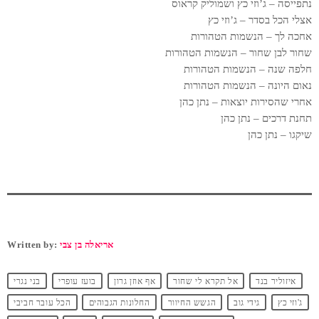
נתפייסה – ג’וזי כץ ושמוליק קראוס
אצלי הכל בסדר – ג’וזי כץ
אחכה לך – הנשמות הטהורות
שחור לבן שחור – הנשמות הטהורות
חלפה שנה – הנשמות הטהורות
נאום היונה – הנשמות הטהורות
אחרי שהסירות יוצאות – נתן כהן
תחנת דרכים – נתן כהן
שיקגו – נתן כהן
אריאלה בן צבי
Written by:
איזוליר בנד
אל תקרא לי שחור
אף אוזן גרון
בועז עופרי
בני נגרי
ג'וזי כץ
גידי גוב
הגשש החיוור
החלונות הגבוהים
הכל עובר חביבי