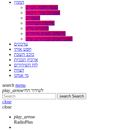
המגזין
גבעת חלפון, הסרט
פסטיבל שירי דיכאון
מאמרים
מלחמת העולמות
מדברים עלינו
מיקסים וסטים מיוחדים
הפרוייקטים המיוחדים שלנו
עדכונים
חפש אותי
כוכב השבת
ארכיון תכניות
לוח השידורים
הצוות
מי אנחנו
search
menu
לשידור החי
play_arrow
search
Search
close
close
play_arrow
RadioPlus