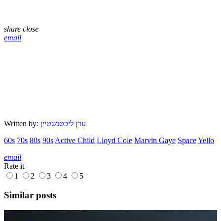
share
close
email
ערן ליכטנשטיין
Written by:
60s
70s
80s
90s
Active Child
Lloyd Cole
Marvin Gaye
Space
Yello
email
Rate it
1
2
3
4
5
Similar posts