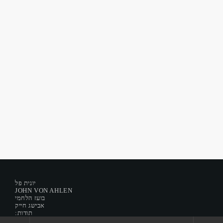
פזמון לשבת
פזמון לשבת מס’ 232 – 24.7.2026 – טיול במרכז הארץ
today
July 25, 2026
6
יונית פל
JOHN VON AHLEN
בועז הלחמי
אבישג חייק
:תודות