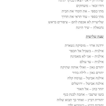
שולה חן – אני יוצאת בבוקר לגינה
דודו זכאי – משחקים
מתי כספי – את תקחי את הבית
מתי כספי – עוד תראי את הדרך
שלישיית לא אכפת להם – ציפורים בראש
נתנאלה – שיר היונה
שעה שלישית
ירדנה ארזי – מוסיקה נשארת
אילנית – בשביל אל הכפר
אילנית – אני לא מאמינה
אילנית – עד עולם
יהורם גאון – ואולי אותה שתיקה
יהורם גאון – לילה בהיר
אילנה אביטל – נעימה קלה
אילנה אביטל – ירושלים
יזהר כהן – אל האור
בועז שרעבי – אהבה לבנת כנף
יהודית רביץ – ואחר כך תבוא שלוה
יהודית רביץ – כשיבוא ילדי