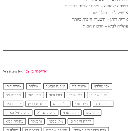
קטיפה שחורה – נשים יושבות בחדרים
אושיק לוי – הולך ושר
אירית דותן – השעות היפות ביותר
עתליה לביא – הרכות הזאת
אריאלה בן צבי
Written by:
אבי טולדנו
אושיק לוי
אילנה אביטל
אילנית
אירית דותן
בועז שרעבי
גלי עטרי
דודו זכאי
דורון מזר
התרנגולים
חדווה ודוד
חיים גורי
חלב ודבש
יהודית רביץ
יהורם גאון
יזהר כהן
ירדנה ארזי
להקת הנח"ל
להקת חיל האויר
להקת חיל הים
מתי כספי
נתנאלה
עתליה לביא
צוות בידור חיל האוויר
קטיפה שחורה
רוחמה רז
שולה חן