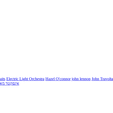
aits
Electric Light Orchestra
Hazel O'connor
john lennon
John Travolt
אינפקטד מא