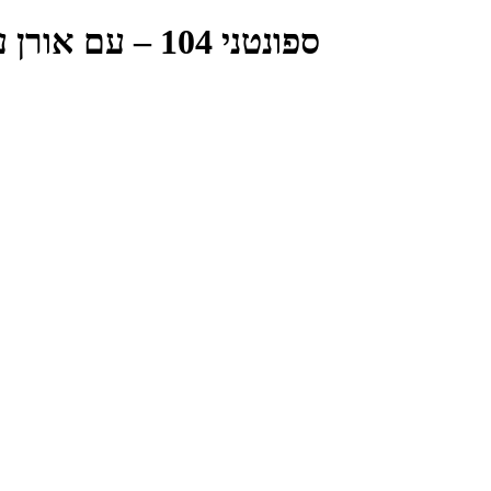
ספונטני 104 – עם אורן עמרם – זה לא נגמר עד שזה לא נגמר