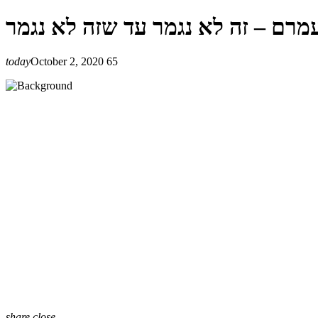
today
October 2, 2020
65
share
close