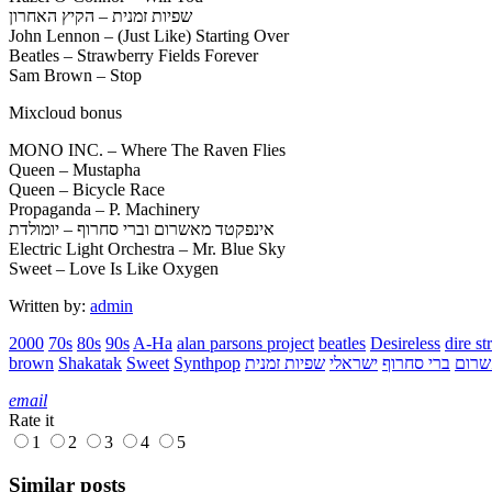
שפיות זמנית – הקיץ האחרון
John Lennon – (Just Like) Starting Over
Beatles – Strawberry Fields Forever
Sam Brown – Stop
Mixcloud bonus
MONO INC. – Where The Raven Flies
Queen – Mustapha
Queen – Bicycle Race
Propaganda – P. Machinery
אינפקטד מאשרום וברי סחרוף – יומולדת
Electric Light Orchestra – Mr. Blue Sky
Sweet – Love Is Like Oxygen
Written by:
admin
2000
70s
80s
90s
A-Ha
alan parsons project
beatles
Desireless
dire str
שרום
ברי סחרוף
ישראלי
שפיות זמנית
Synthpop
Sweet
Shakatak
brown
email
Rate it
1
2
3
4
5
Similar posts