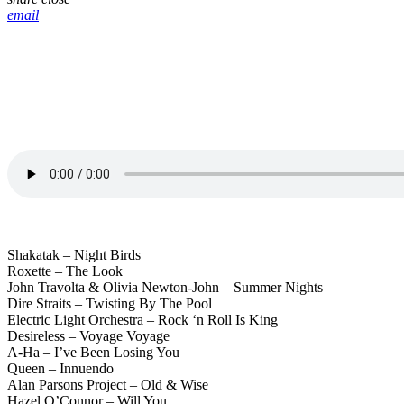
email
Shakatak – Night Birds
Roxette – The Look
John Travolta & Olivia Newton-John – Summer Nights
Dire Straits – Twisting By The Pool
Electric Light Orchestra – Rock ‘n Roll Is King
Desireless – Voyage Voyage
A-Ha – I’ve Been Losing You
Queen – Innuendo
Alan Parsons Project – Old & Wise
Hazel O’Connor – Will You