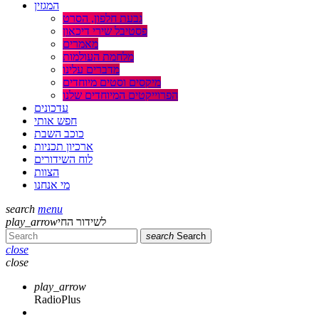
המגזין
גבעת חלפון, הסרט
פסטיבל שירי דיכאון
מאמרים
מלחמת העולמות
מדברים עלינו
מיקסים וסטים מיוחדים
הפרוייקטים המיוחדים שלנו
עדכונים
חפש אותי
כוכב השבת
ארכיון תכניות
לוח השידורים
הצוות
מי אנחנו
search
menu
לשידור החי
play_arrow
search
Search
close
close
play_arrow
RadioPlus