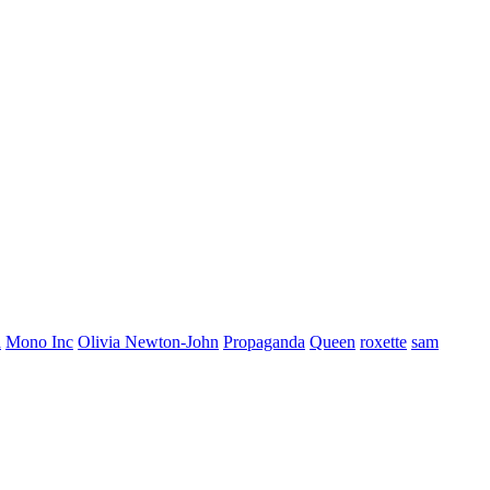
a
Mono Inc
Olivia Newton-John
Propaganda
Queen
roxette
sam