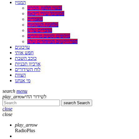
המגזין
גבעת חלפון, הסרט
פסטיבל שירי דיכאון
מאמרים
מלחמת העולמות
מדברים עלינו
מיקסים וסטים מיוחדים
הפרוייקטים המיוחדים שלנו
עדכונים
חפש אותי
כוכב השבת
ארכיון תכניות
לוח השידורים
הצוות
מי אנחנו
search
menu
לשידור החי
play_arrow
search
Search
close
close
play_arrow
RadioPlus