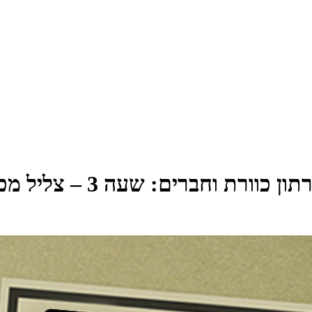
 כוורת וחברים: שעה 3 – צליל מכוון – השירים היפים של יצחק קלפטר