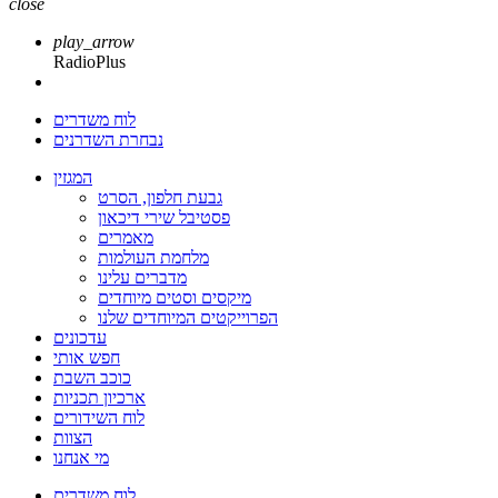
close
play_arrow
RadioPlus
לוח משדרים
נבחרת השדרנים
המגזין
גבעת חלפון, הסרט
פסטיבל שירי דיכאון
מאמרים
מלחמת העולמות
מדברים עלינו
מיקסים וסטים מיוחדים
הפרוייקטים המיוחדים שלנו
עדכונים
חפש אותי
כוכב השבת
ארכיון תכניות
לוח השידורים
הצוות
מי אנחנו
לוח משדרים