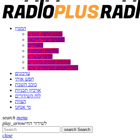
המגזין
גבעת חלפון, הסרט
פסטיבל שירי דיכאון
מאמרים
מלחמת העולמות
מדברים עלינו
מיקסים וסטים מיוחדים
הפרוייקטים המיוחדים שלנו
עדכונים
חפש אותי
כוכב השבת
ארכיון תכניות
לוח השידורים
הצוות
מי אנחנו
search
menu
לשידור החי
play_arrow
search
Search
close