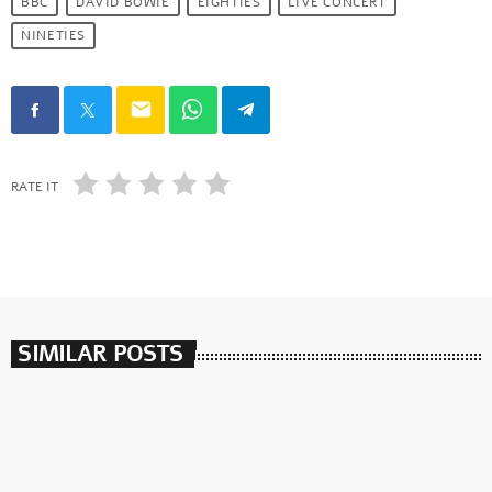
BBC
DAVID BOWIE
EIGHTIES
LIVE CONCERT
NINETIES
email
RATE IT
SIMILAR POSTS
insert_link