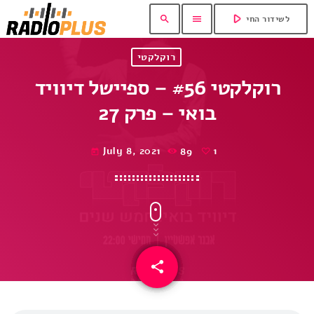
play_arrow
search
menu
לשידור החי
רוקלקטי
רוקלקטי #56 – ספיישל דיוויד
בואי – פרק 27
July 8, 2021
89
1
today
share
email
1