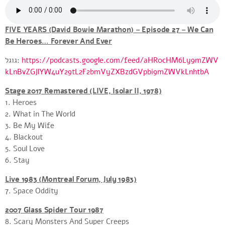
FIVE YEARS (David Bowie Marathon) – Episode 27 – We Can
Be Heroes… Forever And Ever
גוגל:
https://podcasts.google.com/feed/aHR0cHM6Ly9mZWV
kLnBvZGJlYW4uY29tL2F2bmVyZXBzdGVpbi9mZWVkLnhtbA
Stage 2017 Remastered (LIVE, Isolar II, 1978)
1. Heroes
2. What in The World
3. Be My Wife
4. Blackout
5. Soul Love
6. Stay
Live 1983 (Montreal Forum, July 1983)
7. Space Oddity
2007 Glass Spider Tour 1987
8. Scary Monsters And Super Creeps