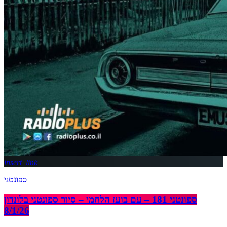
insert_link
ספונטני
ספונטני 181 – עם בועז הלחמי – סיור ספונטני בלונדון
8/1/26