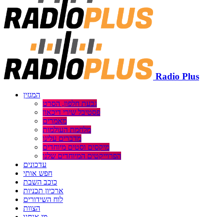
Radio Plus
המגזין
גבעת חלפון, הסרט
פסטיבל שירי דיכאון
מאמרים
מלחמת העולמות
מדברים עלינו
מיקסים וסטים מיוחדים
הפרוייקטים המיוחדים שלנו
עדכונים
חפש אותי
כוכב השבת
ארכיון תכניות
לוח השידורים
הצוות
מי אנחנו