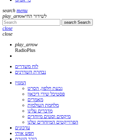
search
menu
לשידור החי
play_arrow
search
Search
close
close
play_arrow
RadioPlus
לוח משדרים
נבחרת השדרנים
המגזין
גבעת חלפון, הסרט
פסטיבל שירי דיכאון
מאמרים
מלחמת העולמות
מדברים עלינו
מיקסים וסטים מיוחדים
הפרוייקטים המיוחדים שלנו
עדכונים
חפש אותי
כוכב השבת