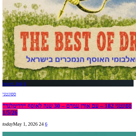
insert_link
6
ספונטני
ספונטני 182 – עם אורן עמרם – 30 שנה לאוסף “דרימלנד”
1/5/26
today
May 1, 2026
24
6