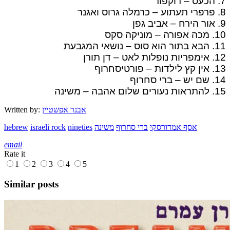
7. הכעס – רוקפור
8. פרפרי תעתוע – כרמלה גרוס ואגנר
9. אור הירח – אביב גפן
10. מכה אפורה – מוניקה סקס
11. הבא בתור הוא סוס – נושאי המגבעת
12. אימפריות נופלות לאט – דן תורן
13. אין קץ לילדות – פורטיסחרוף
14. שם יש – ברי סחרוף
15. להתראות נעורים שלום אהבה – משינה
אבנר אפשטיין
Written by:
אסף אמדורסקי
ברי סחרוף
משינה
nineties
israeli rock
hebrew
email
Rate it
1
2
3
4
5
Similar posts