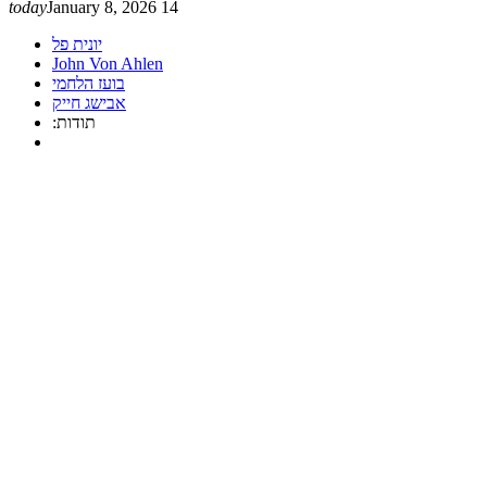
today
January 8, 2026
14
יונית פל
John Von Ahlen
בועז הלחמי
אבישג חייק
:תודות