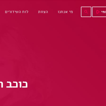
play_arrow
מי אנחנו
הצוות
לוח השידורים
חי
search
כוכב השבת 128 – 