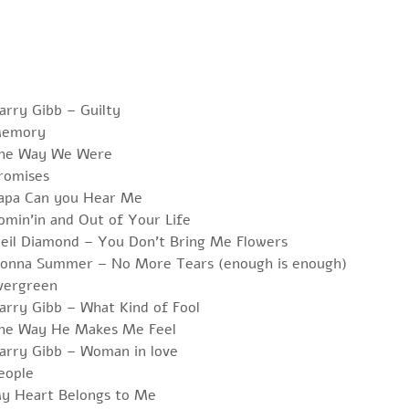
arry Gibb – Guilty
 Memory
The Way We Were
romises
Papa Can you Hear Me
omin’in and Out of Your Life
Neil Diamond – You Don’t Bring Me Flowers
Donna Summer – No More Tears (enough is enough)
Evergreen
arry Gibb – What Kind of Fool
The Way He Makes Me Feel
arry Gibb – Woman in love
eople
My Heart Belongs to Me