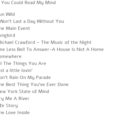
If You Could Read My Mind
un Wild
 Won’t Last a Day Without You
The Main Event
ongbird
Michael Crawford – The Music of the Night
One Less Bell To Answer-A House Is Not A Home
 Somewhere
ll The Things You Are
t a little lovin’
Don’t Rain On My Parade
The Best Thing You’ve Ever Done
New York State of Mind
ry Me A River
ife Story
he Love Inside