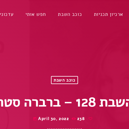
ארכיון תכניות
כוכב השבת
חפש אותי
עדכוני
כוכב השבת
ברברה סטרייסנד
April 30, 2022
238
today