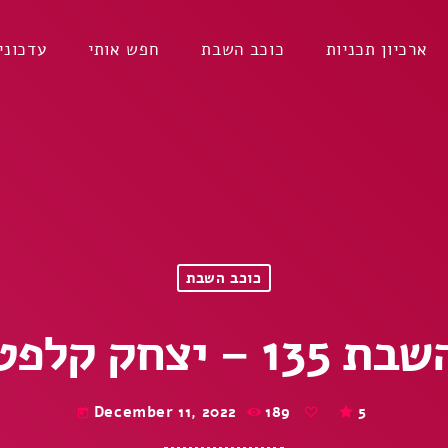
ארכיון תכניות
כוכב השבת
חפש אותי
עדכוני
כוכב השבת
 יצחק קלפטר ז”ל
December 11, 2022
189
5
today