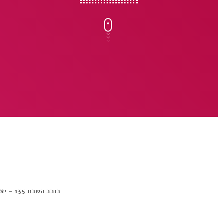
כוכב השבת 135 – יצחק קלפטר ז”ל