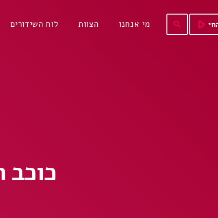
play_arrow
מי אנחנו
הצוות
לוח השידורים
חי
search
כוכב השבת 135 –