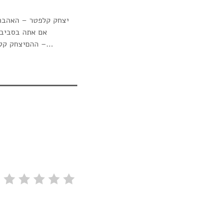
יצחק קלפטר – האהבה 
אם אתה בסביבהכ
ההםיצחק קלפטר – אף אחד כבר לא מתגעגעיצחק קלפטר – אני אוהביצחק קלפטר – ער בחלוםיצחק קלפטר –…