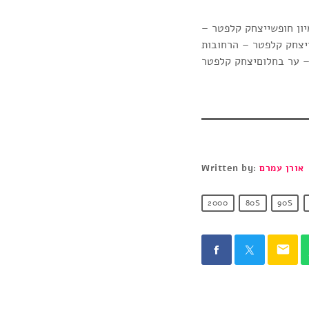
ון חופשייצחק קלפטר –
ןיצחק קלפטר – הרחובות
אורן עמרם
Written by:
2000
80S
90S
email