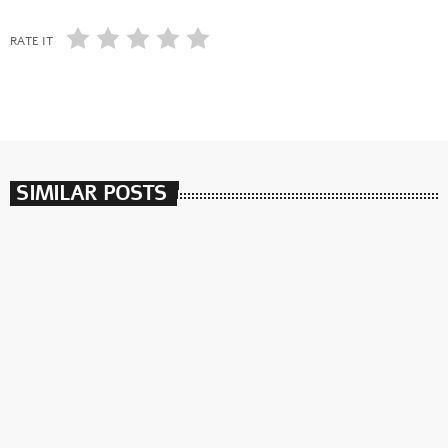
RATE IT
SIMILAR POSTS
insert_link