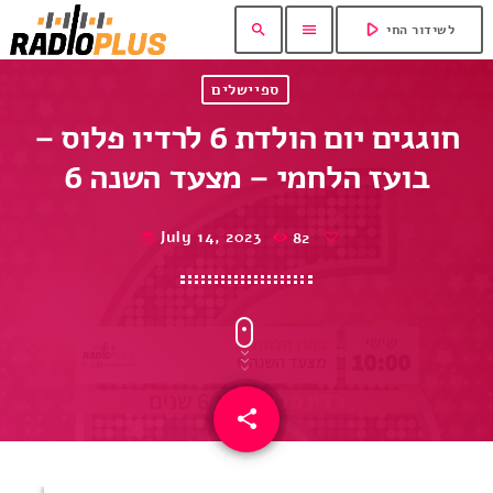
play_arrow
search
menu
לשידור החי
ספיישלים
חוגגים יום הולדת 6 לרדיו פלוס –
בועז הלחמי – מצעד השנה 6
July 14, 2023
82
today
share
email