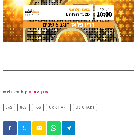
אורן עמרם
Written by:
70S
80S
90S
UK CHART
US CHART
email