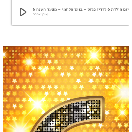
play_arrow
לוס – בועז הלחמי – מצעד השנה 6
אורן עמרם