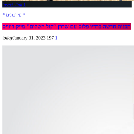
insert_link
1
* עידכונים *
תכנית חדשה ברדיו פלוס עם שדרן “קול השלום” מייק דיוויס
today
January 31, 2023
197
1