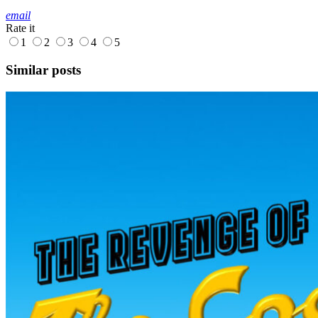
email
Rate it
1
2
3
4
5
Similar posts