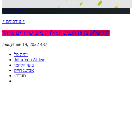
insert_link
* עידכונים *
רדיו פלוס בן 5! חוגגים יומולדת ביום שידורים מיוחד
today
June 19, 2022
487
יונית פל
John Von Ahlen
בועז הלחמי
אבישג חייק
:תודות