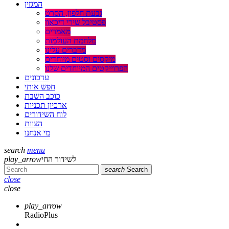
המגזין
גבעת חלפון, הסרט
פסטיבל שירי דיכאון
מאמרים
מלחמת העולמות
מדברים עלינו
מיקסים וסטים מיוחדים
הפרוייקטים המיוחדים שלנו
עדכונים
חפש אותי
כוכב השבת
ארכיון תכניות
לוח השידורים
הצוות
מי אנחנו
search
menu
לשידור החי
play_arrow
search
Search
close
close
play_arrow
RadioPlus