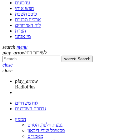
עדכונים
חפש אותי
כוכב השבת
ארכיון תכניות
לוח השידורים
הצוות
מי אנחנו
search
menu
לשידור החי
play_arrow
search
Search
close
close
play_arrow
RadioPlus
לוח משדרים
נבחרת השדרנים
המגזין
גבעת חלפון, הסרט
פסטיבל שירי דיכאון
מאמרים