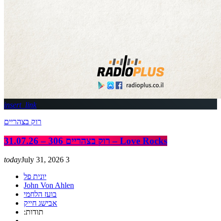
insert_link
רוק בצהריים
רוק בצהריים 306 – 31.07.26 – Love Rocks
today
July 31, 2026
3
יונית פל
John Von Ahlen
בועז הלחמי
אבישג חייק
:תודות