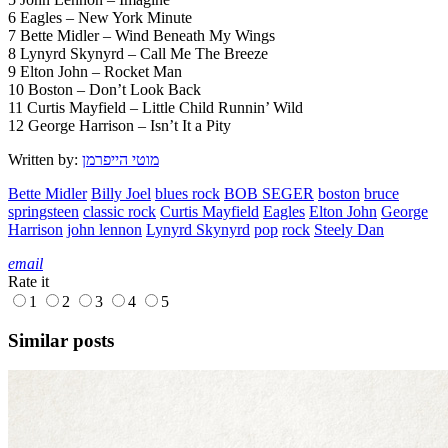
6 Eagles – New York Minute
7 Bette Midler – Wind Beneath My Wings
8 Lynyrd Skynyrd – Call Me The Breeze
9 Elton John – Rocket Man
10 Boston – Don’t Look Back
11 Curtis Mayfield – Little Child Runnin’ Wild
12 George Harrison – Isn’t It a Pity
Written by:
מוטי הייפרמן
Bette Midler
Billy Joel
blues rock
BOB SEGER
boston
bruce
springsteen
classic rock
Curtis Mayfield
Eagles
Elton John
George
Harrison
john lennon
Lynyrd Skynyrd
pop
rock
Steely Dan
email
Rate it
1
2
3
4
5
Similar posts