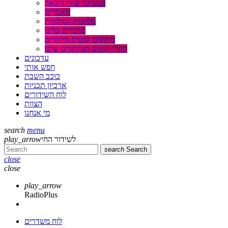
פסטיבל שירי דיכאון
מאמרים
מלחמת העולמות
מדברים עלינו
מיקסים וסטים מיוחדים
הפרוייקטים המיוחדים שלנו
עדכונים
חפש אותי
כוכב השבת
ארכיון תכניות
לוח השידורים
הצוות
מי אנחנו
search
menu
play_arrow
לשידור החי
search
Search
close
close
play_arrow
RadioPlus
לוח משדרים