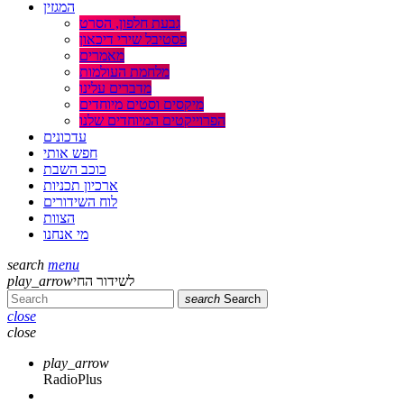
המגזין
גבעת חלפון, הסרט
פסטיבל שירי דיכאון
מאמרים
מלחמת העולמות
מדברים עלינו
מיקסים וסטים מיוחדים
הפרוייקטים המיוחדים שלנו
עדכונים
חפש אותי
כוכב השבת
ארכיון תכניות
לוח השידורים
הצוות
מי אנחנו
search
menu
play_arrow
לשידור החי
search
Search
close
close
play_arrow
RadioPlus