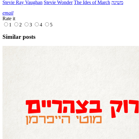
Stevie Ray Vaughan
Stevie Wonder
The Ides of March
משינה
email
Rate it
1
2
3
4
5
Similar posts