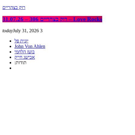
רוק בצהריים
רוק בצהריים 306 – 31.07.26 – Love Rocks
today
July 31, 2026
3
יונית פל
John Von Ahlen
בועז הלחמי
אבישג חייק
:תודות