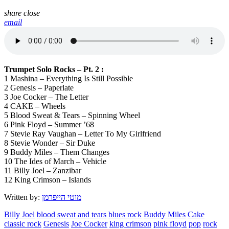
share
close
email
Trumpet Solo Rocks – Pt. 2 :
1 Mashina – Everything Is Still Possible
2 Genesis – Paperlate
3 Joe Cocker – The Letter
4 CAKE – Wheels
5 Blood Sweat & Tears – Spinning Wheel
6 Pink Floyd – Summer ’68
7 Stevie Ray Vaughan – Letter To My Girlfriend
8 Stevie Wonder – Sir Duke
9 Buddy Miles – Them Changes
10 The Ides of March – Vehicle
11 Billy Joel – Zanzibar
12 King Crimson – Islands
Written by:
מוטי הייפרמן
Billy Joel
blood sweat and tears
blues rock
Buddy Miles
Cake
classic rock
Genesis
Joe Cocker
king crimson
pink floyd
pop
rock