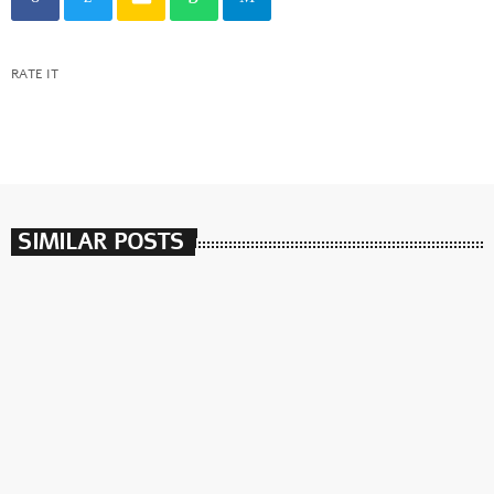
RATE IT
SIMILAR POSTS
insert_link