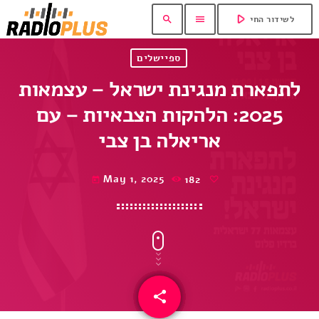
play_arrow
search
menu
לשידור החי
ספיישלים
לתפארת מנגינת ישראל – עצמאות
2025: הלהקות הצבאיות – עם
אריאלה בן צבי
May 1, 2025
182
today
share
email