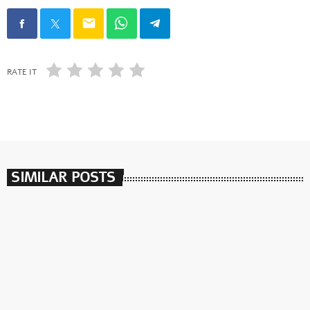
email
RATE IT
SIMILAR POSTS
insert_link