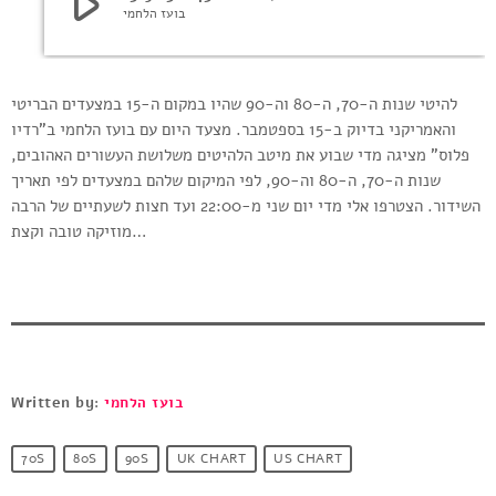
play_arrow
בועז הלחמי
להיטי שנות ה-70, ה-80 וה-90 שהיו במקום ה-15 במצעדים הבריטי
והאמריקני בדיוק ב-15 בספטמבר. מצעד היום עם בועז הלחמי ב”רדיו
פלוס” מציגה מדי שבוע את מיטב הלהיטים משלושת העשורים האהובים,
שנות ה-70, ה-80 וה-90, לפי המיקום שלהם במצעדים לפי תאריך
השידור. הצטרפו אלי מדי יום שני מ-22:00 ועד חצות לשעתיים של הרבה
מוזיקה טובה וקצת…
בועז הלחמי
Written by:
70S
80S
90S
UK CHART
US CHART