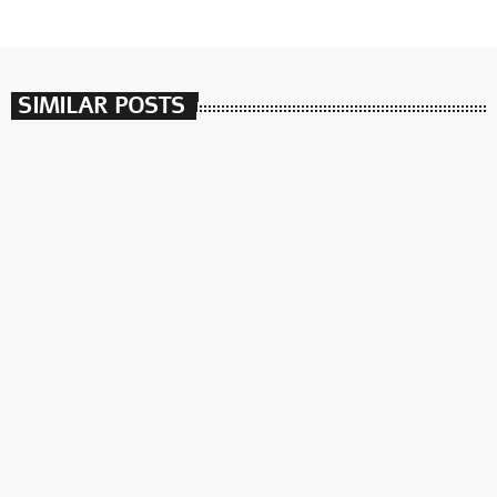
SIMILAR POSTS
insert_link
שירים וקפה