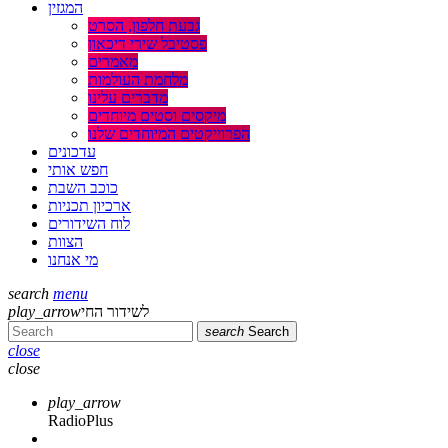
המגזין
גבעת חלפון, הסרט
פסטיבל שירי דיכאון
מאמרים
מלחמת העולמות
מדברים עלינו
מיקסים וסטים מיוחדים
הפרוייקטים המיוחדים שלנו
עדכונים
חפש אותי
כוכב השבת
ארכיון תכניות
לוח השידורים
הצוות
מי אנחנו
search
menu
לשידור החי
play_arrow
search
Search
close
close
play_arrow
RadioPlus