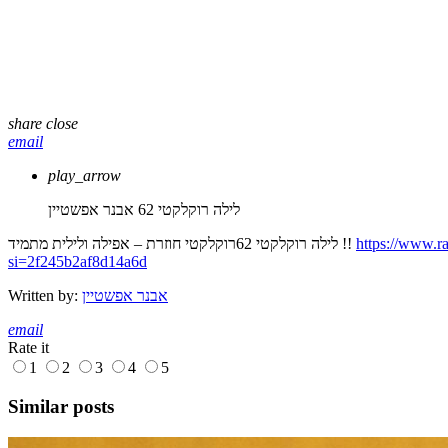
share
close
email
play_arrow
לילה רוקלקטי 62
אבנר אפשטיין
https://www.ra
לילה רוקלקטי 62רוקלקטי חוזרת – אפילה ולילית מתמיד !!
si=2f245b2af8d14a6d
אבנר אפשטיין
Written by:
email
Rate it
1
2
3
4
5
Similar posts