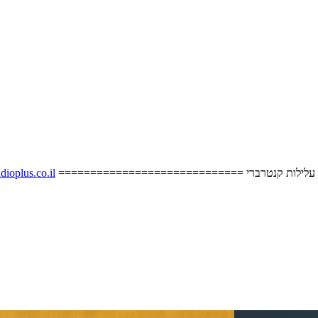
ת קנטרברי –
dioplus.co.il