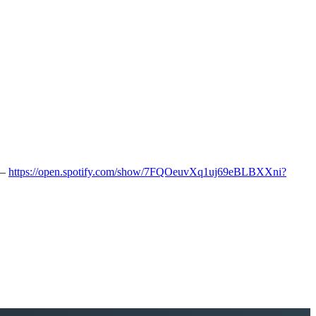
https://open.spotify.com/show/7FQOeuvXq1uj69eBLBXXni?
============================= עלילו