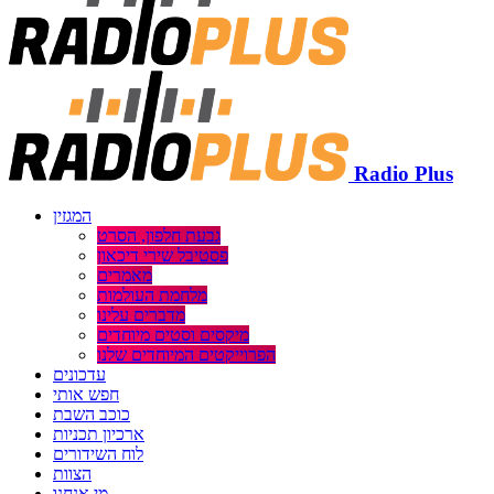
Radio Plus
המגזין
גבעת חלפון, הסרט
פסטיבל שירי דיכאון
מאמרים
מלחמת העולמות
מדברים עלינו
מיקסים וסטים מיוחדים
הפרוייקטים המיוחדים שלנו
עדכונים
חפש אותי
כוכב השבת
ארכיון תכניות
לוח השידורים
הצוות
מי אנחנו