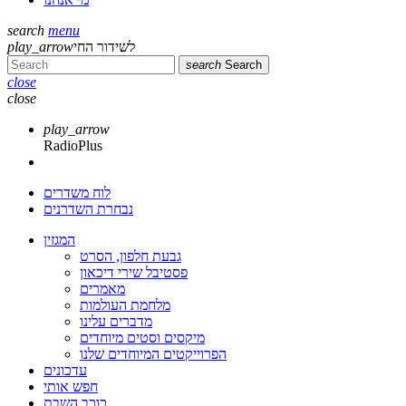
search
menu
לשידור החי
play_arrow
search
Search
close
close
play_arrow
RadioPlus
לוח משדרים
נבחרת השדרנים
המגזין
גבעת חלפון, הסרט
פסטיבל שירי דיכאון
מאמרים
מלחמת העולמות
מדברים עלינו
מיקסים וסטים מיוחדים
הפרוייקטים המיוחדים שלנו
עדכונים
חפש אותי
כוכב השבת