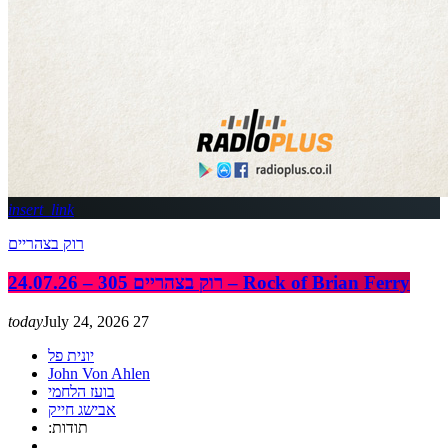
insert_link
רוק בצהריים
רוק בצהריים 305 – 24.07.26 – Rock of Brian Ferry
today
July 24, 2026
27
יונית פל
John Von Ahlen
בועז הלחמי
אבישג חייק
:תודות