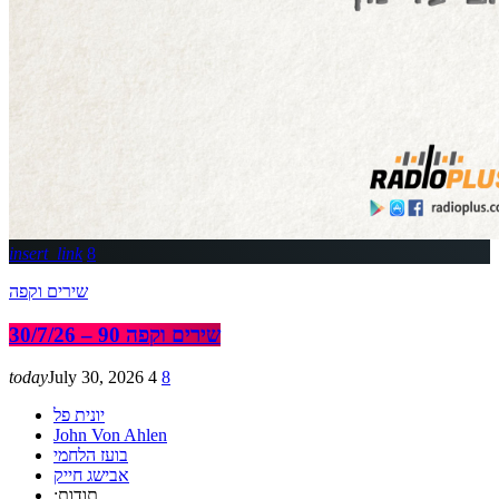
insert_link
8
שירים וקפה
שירים וקפה 90 – 30/7/26
today
July 30, 2026
4
8
יונית פל
John Von Ahlen
בועז הלחמי
אבישג חייק
:תודות