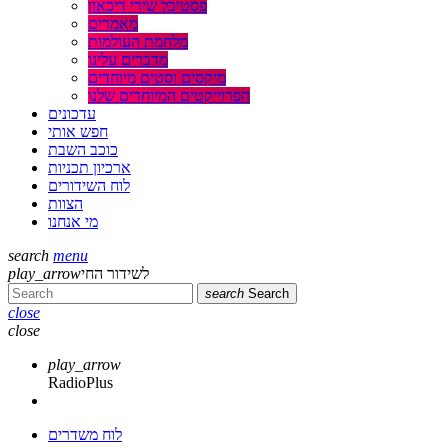
פסטיבל שירי דיכאון
מאמרים
מלחמת העולמות
מדברים עלינו
מיקסים וסטים מיוחדים
הפרוייקטים המיוחדים שלנו
עדכונים
חפש אותי
כוכב השבת
ארכיון תכניות
לוח השידורים
הצוות
מי אנחנו
search
menu
לשידור החי
play_arrow
search
Search
close
close
play_arrow
RadioPlus
לוח משדרים