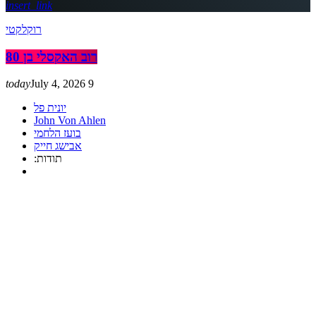
insert_link
רוקלקטי
רוב האקסלי בן 80
today
July 4, 2026
9
יונית פל
John Von Ahlen
בועז הלחמי
אבישג חייק
:תודות