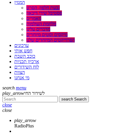
המגזין
גבעת חלפון, הסרט
פסטיבל שירי דיכאון
מאמרים
מלחמת העולמות
מדברים עלינו
מיקסים וסטים מיוחדים
הפרוייקטים המיוחדים שלנו
עדכונים
חפש אותי
כוכב השבת
ארכיון תכניות
לוח השידורים
הצוות
מי אנחנו
search
menu
לשידור החי
play_arrow
search
Search
close
close
play_arrow
RadioPlus