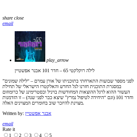
share
close
email
play_arrow
לילה רוקלקטי 65 – חדר 101
אבנר אפשטיין
לפני מספר שבועות התארחתי בתוכניתו של אורן עמרם – “לילה שמונים”
במסגרת התוכנית חזרנו לגל החדש והאלקטרו הישראלי של תחילת
העשור ההוא לרגל ההוצאות המחודשות בויניל ובסטרימינג של כרומוזום
וחדר 101 (וגם “היחידה לטיפול נמרץ” שיצא כבר לפני שנה) – זו הזדמנות
מצוינת להיזכר שוב בחומרים המצוינים האלה.
אבנר אפשטיין
Written by:
email
Rate it
1
2
3
4
5