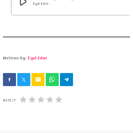
play_arrow
Eyal Edut
Written by:
Eyal Edut
email
RATE IT