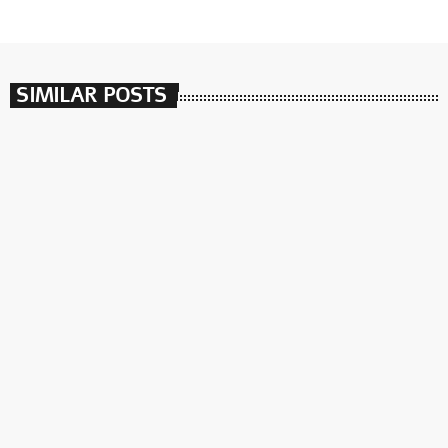
SIMILAR POSTS
insert_link
שירים וקפה