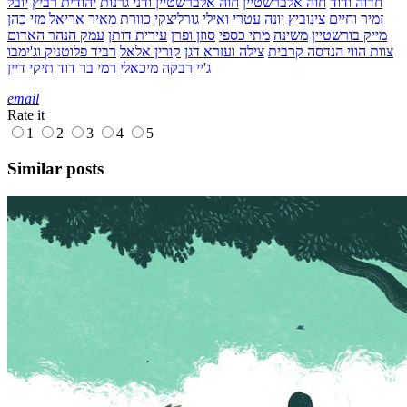
חדוה ודוד
חוה אלברשטיין
חוה אלברשטיין ודני גרנות
יהודית רביץ
יובל
זמיר וחיים צינוביץ
יונה עטרי ואילי גורליצקי
כוורת
מאיר אריאל
מזי כהן
מייק בורשטיין
משינה
מתי כספי
סוזן ופרן
עירית דותן
עמק הנהר האדום
צוות הווי הנדסה קרבית
צילה ועזרא דגן
קורין אלאל
רביד פלוטניק וג'ימבו
ג'יי
רבקה מיכאלי
רמי בר דוד
תיקי דיין
email
Rate it
1
2
3
4
5
Similar posts