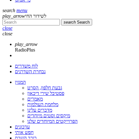
search
menu
לשידור החי
play_arrow
search
Search
close
close
play_arrow
RadioPlus
לוח משדרים
נבחרת השדרנים
המגזין
גבעת חלפון, הסרט
פסטיבל שירי דיכאון
מאמרים
מלחמת העולמות
מדברים עלינו
מיקסים וסטים מיוחדים
הפרוייקטים המיוחדים שלנו
עדכונים
חפש אותי
כוכב השבת