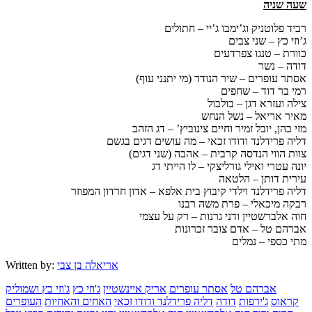
שעה שניה
רביד פלוטניק וג’ימבו ג’יי – חתולים
ג’וזי כץ – שני צבים
כוורת – טנגו צפרדעים
דודה – נשר
אסתר עופרים – שיר הנודד (מי יתנני עוף)
רמי בר דוד – שחפים
צילה ועזרא דגן – בולבול
מאיר אריאל – נשל הנחש
מזי כהן, יובל זמיר וחיים צינוביץ’ – דג הזהב
דליה פרידלנד ודודו זכאי – מה עושים דגים בגשם
צוות הווי הנדסה קרבית – אהבה (שני דגים)
יונה עטרי ואילי גורליצקי – לו הייתי דג
עירית דותן – הלטאה
דליה פרידלנד וילדי קיבוץ בית אלפא – אדון חרדון המפוזר
רבקה מיכאלי – פרת משה רבנו
חוה אלברשטיין ודני גרנות – רק על עצמי
אברהם טל – אדם צובר זכרונות
מתי כספי – נמלים
אריאלה בן צבי
Written by:
אברהם טל
אסתר עופרים
אריק איינשטיין
ג'וזי כץ
ג'וזי כץ ושמוליק
קראוס
ג'ירפות
דודה
דליה פרידלנד ודודו זכאי
האחים והאחיות
העופרים