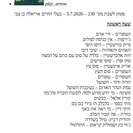
play_arrow
פזמון לשבת מס’ 230 – 3.7.2026 – בעלי החיים
אריאלה בן צבי
שעה ראשונה
העופרים – חיי אדם
ג’ירפות – אין כניסה לפילים
מייק בורשטיין – היפו היפי
האחים והאחיות – שובי דובי
חוה אלברשטיין – בלדה על סוס עם כתם על המצח
סוזן ופרן – סוסי פרשים
אריק איינשטיין – סוס עץ
העופרים – סוס העץ
העופרים – עופרים
חדוה ודוד – השועל
עמק הנהר האדום – בעקבות השועל
משינה – מי יודע מדוע ולמה לובשת הזברה פיג’מה
קורין אלאל – כבשים
מתי כספי – כלבלב הו בידי בם בם
תיקי דיין – מי ראה את באני
כוורת – פה קבור הכלב
יהודית רביץ- טיול בשדרה
ג’וזי כץ ושמוליק קראוס – חתלתולי