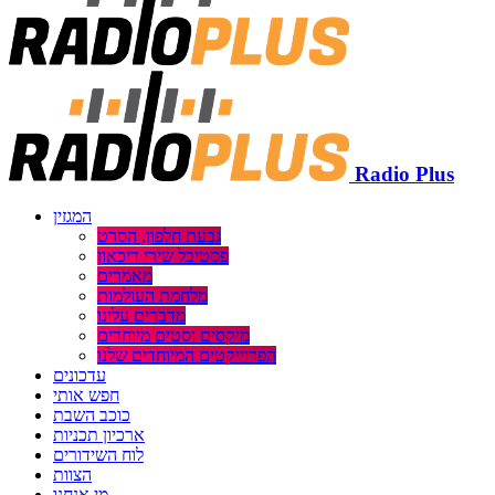
Radio Plus
המגזין
גבעת חלפון, הסרט
פסטיבל שירי דיכאון
מאמרים
מלחמת העולמות
מדברים עלינו
מיקסים וסטים מיוחדים
הפרוייקטים המיוחדים שלנו
עדכונים
חפש אותי
כוכב השבת
ארכיון תכניות
לוח השידורים
הצוות
מי אנחנו