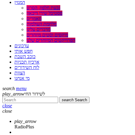
המגזין
גבעת חלפון, הסרט
פסטיבל שירי דיכאון
מאמרים
מלחמת העולמות
מדברים עלינו
מיקסים וסטים מיוחדים
הפרוייקטים המיוחדים שלנו
עדכונים
חפש אותי
כוכב השבת
ארכיון תכניות
לוח השידורים
הצוות
מי אנחנו
search
menu
play_arrow
לשידור החי
search
Search
close
close
play_arrow
RadioPlus