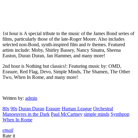
1st hour is A special tribute to the music of the James Bond series of
films, particularly those of the late-Roger Moore. Also includes
selected non-Bond, synth-inspired film and tv themes. Featured
artists include: Moby, Shirley Bassey, Nancy Sinatra, Sheena
Easton, Duran Duran, Jan Hammer, and many more!
2nd hour is Nothing but classics!: Featuring music by: OMD,
Erasure, Red Flag, Devo, Simple Minds, The Shamen, The Other
Two, When In Rome, and many more!
Written by:
admin
80s
90s
Duran Duran
Erasure
Human League
Orchestral
Manoeuvres in the Dark
Paul McCartney
simple minds
Synthpop
When In Rome
email
Rate it