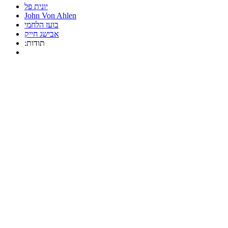
יונית פל
John Von Ahlen
בועז הלחמי
אבישג חייק
:תודות