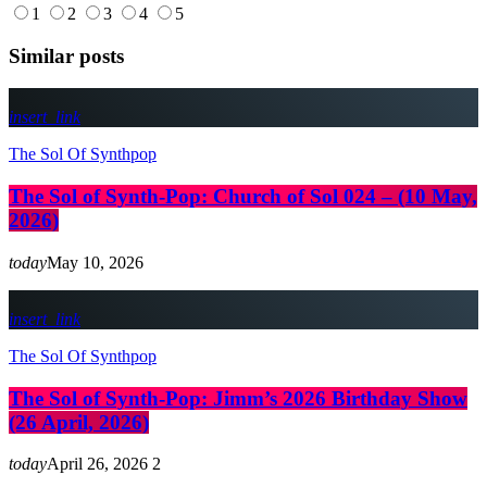
1
2
3
4
5
Similar posts
insert_link
The Sol Of Synthpop
The Sol of Synth-Pop: Church of Sol 024 – (10 May,
2026)
today
May 10, 2026
insert_link
The Sol Of Synthpop
The Sol of Synth-Pop: Jimm’s 2026 Birthday Show
(26 April, 2026)
today
April 26, 2026
2