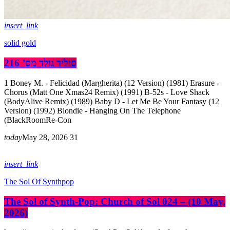
insert_link
solid gold
סוליד גולד מס’ 216
1 Boney M. - Felicidad (Margherita) (12 Version) (1981) Erasure -
Chorus (Matt One Xmas24 Remix) (1991) B-52s - Love Shack
(BodyAlive Remix) (1989) Baby D - Let Me Be Your Fantasy (12
Version) (1992) Blondie - Hanging On The Telephone
(BlackRoomRe-Con
today
May 28, 2026
31
insert_link
The Sol Of Synthpop
The Sol of Synth-Pop: Church of Sol 024 – (10 May,
2026)