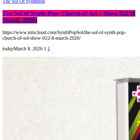
The Sol Of Synthpop
The Sol of Synth-Pop: Church of Sol – Show 022 (8
March, 2026)
https://www.mixcloud.com/SynthPopSol/the-sol-of-synth-pop-
church-of-sol-show-022-8-march-2026/
today
March 8, 2026
1
1