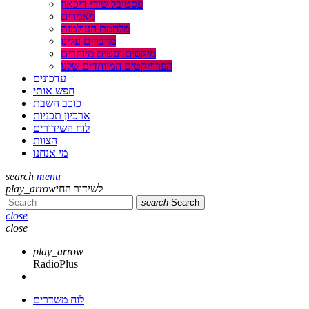
פסטיבל שירי דיכאון
מאמרים
מלחמת העולמות
מדברים עלינו
מיקסים וסטים מיוחדים
הפרוייקטים המיוחדים שלנו
עדכונים
חפש אותי
כוכב השבת
ארכיון תכניות
לוח השידורים
הצוות
מי אנחנו
search
menu
play_arrow
לשידור החי
search
Search
close
close
play_arrow
RadioPlus
לוח משדרים