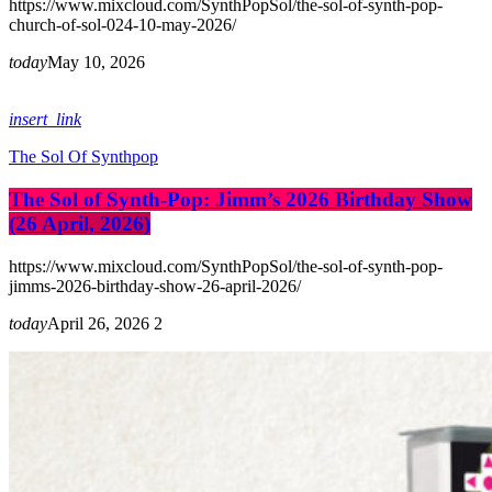
https://www.mixcloud.com/SynthPopSol/the-sol-of-synth-pop-
church-of-sol-024-10-may-2026/
today
May 10, 2026
insert_link
The Sol Of Synthpop
The Sol of Synth-Pop: Jimm’s 2026 Birthday Show
(26 April, 2026)
https://www.mixcloud.com/SynthPopSol/the-sol-of-synth-pop-
jimms-2026-birthday-show-26-april-2026/
today
April 26, 2026
2