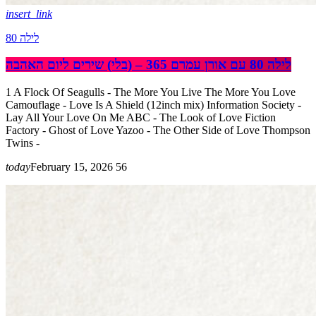
insert_link
לילה 80
לילה 80 עם אורן עמרם 365 – (בלי) שירים ליום האהבה
1 A Flock Of Seagulls - The More You Live The More You Love
Camouflage - Love Is A Shield (12inch mix) Information Society -
Lay All Your Love On Me ABC - The Look of Love Fiction
Factory - Ghost of Love Yazoo - The Other Side of Love Thompson
Twins -
today
February 15, 2026
56