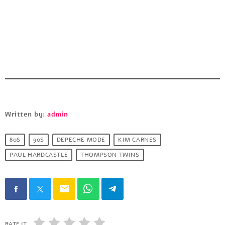
Written by:
admin
80S
90S
DEPECHE MODE
KIM CARNES
PAUL HARDCASTLE
THOMPSON TWINS
email
RATE IT