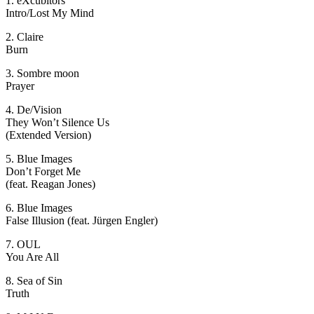
1. eXcubitors
Intro/Lost My Mind
2. Claire
Burn
3. Sombre moon
Prayer
4. De/Vision
They Won’t Silence Us
(Extended Version)
5. Blue Images
Don’t Forget Me
(feat. Reagan Jones)
6. Blue Images
False Illusion (feat. Jürgen Engler)
7. OUL
You Are All
8. Sea of Sin
Truth