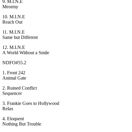
9. M.I.N.E
Meormy
10. M.I.N.E
Reach Out
11. M.I.N.E
Same but Different
12. M.I.N.E
A World Without a Smile
NDFO#55.2
1. Front 242
Animal Gate
2. Ruined Conflict
Sequencer
3. Frankie Goes to Hollywood
Relax
4. Eloquent
Nothing But Trouble