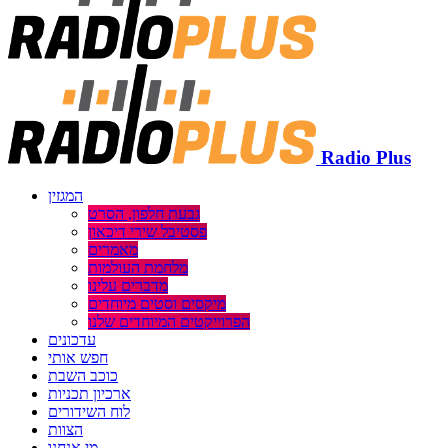
Radio Plus
המגזין
גבעת חלפון, הסרט
פסטיבל שירי דיכאון
מאמרים
מלחמת העולמות
מדברים עלינו
מיקסים וסטים מיוחדים
הפרוייקטים המיוחדים שלנו
עדכונים
חפש אותי
כוכב השבת
ארכיון תכניות
לוח השידורים
הצוות
מי אנחנו