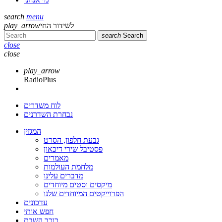
search
menu
play_arrow
לשידור החי
search
Search
close
close
play_arrow
RadioPlus
לוח משדרים
נבחרת השדרנים
המגזין
גבעת חלפון, הסרט
פסטיבל שירי דיכאון
מאמרים
מלחמת העולמות
מדברים עלינו
מיקסים וסטים מיוחדים
הפרוייקטים המיוחדים שלנו
עדכונים
חפש אותי
כוכב השבת