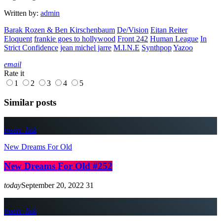
Written by:
admin
Barak Rozen & Ben Kirschenbaum
De/Vision
Eitan Reiter
Eloquent
frankie goes to hollywood
Front 242
Human League
In
Strict Confidence
jean michel jarre
M.I.N.E
Synthpop
Yazoo
email
Rate it
1
2
3
4
5
Similar posts
insert_link
New Dreams For Old
New Dreams For Old #252
today
September 20, 2022
31
insert_link