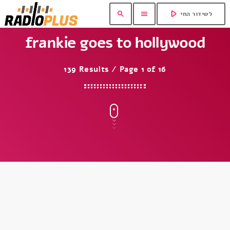
play_arrow
search
menu
לשידור החי
frankie goes to hollywood
139 Results / Page 1 of 16
insert_link