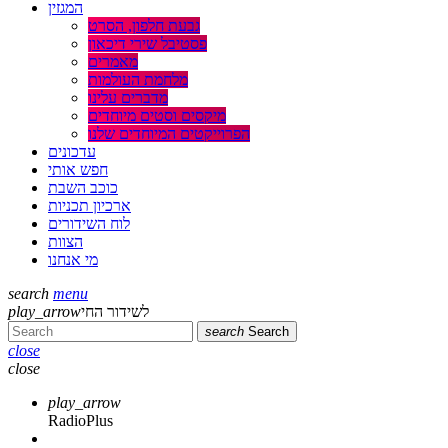
המגזין
גבעת חלפון, הסרט
פסטיבל שירי דיכאון
מאמרים
מלחמת העולמות
מדברים עלינו
מיקסים וסטים מיוחדים
הפרוייקטים המיוחדים שלנו
עדכונים
חפש אותי
כוכב השבת
ארכיון תכניות
לוח השידורים
הצוות
מי אנחנו
search
menu
play_arrow
לשידור החי
search
Search
close
close
play_arrow
RadioPlus