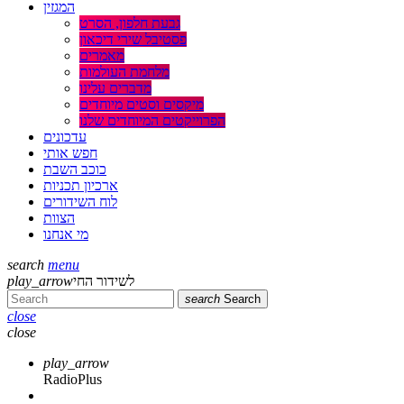
המגזין
גבעת חלפון, הסרט
פסטיבל שירי דיכאון
מאמרים
מלחמת העולמות
מדברים עלינו
מיקסים וסטים מיוחדים
הפרוייקטים המיוחדים שלנו
עדכונים
חפש אותי
כוכב השבת
ארכיון תכניות
לוח השידורים
הצוות
מי אנחנו
search
menu
play_arrow
לשידור החי
search
Search
close
close
play_arrow
RadioPlus