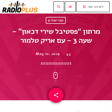
play_arrow
search
menu
לשידור החי
ספיישלים
מרתון “פסטיבל שירי דכאון” –
שעה 3 – עם אריק טלמור
May 10, 2019
43
today
share
email