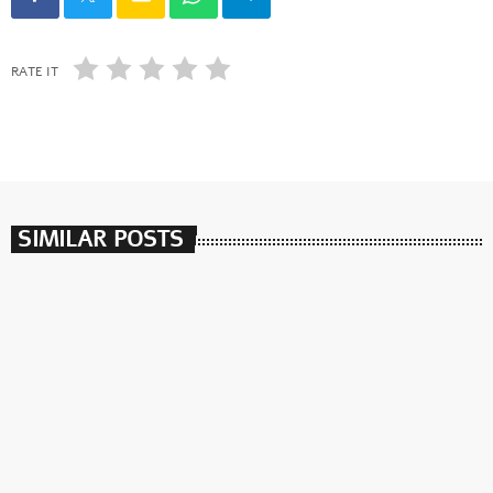
RATE IT
SIMILAR POSTS
insert_link