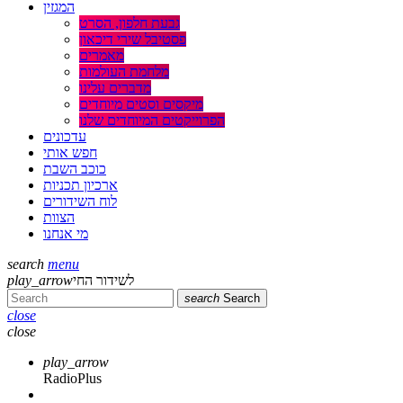
המגזין
גבעת חלפון, הסרט
פסטיבל שירי דיכאון
מאמרים
מלחמת העולמות
מדברים עלינו
מיקסים וסטים מיוחדים
הפרוייקטים המיוחדים שלנו
עדכונים
חפש אותי
כוכב השבת
ארכיון תכניות
לוח השידורים
הצוות
מי אנחנו
search
menu
לשידור החי
play_arrow
search
Search
close
close
play_arrow
RadioPlus