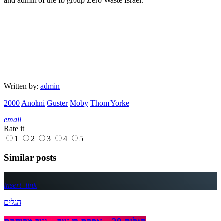
and admin of the fb group Zero Waste Israel.
Written by:
admin
2000
Anohni
Guster
Moby
Thom Yorke
email
Rate it
1
2
3
4
5
Similar posts
insert_link
הגלים