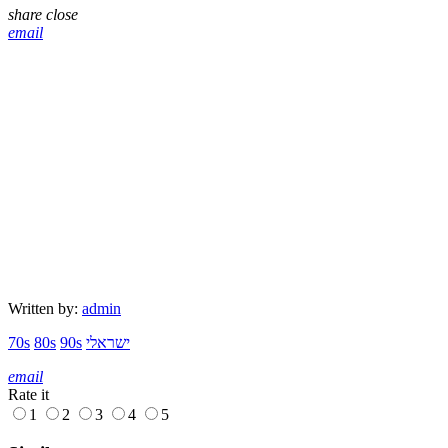
share
close
email
Written by:
admin
ישראלי
90s
80s
70s
email
Rate it
1
2
3
4
5