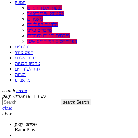
המגזין
גבעת חלפון, הסרט
פסטיבל שירי דיכאון
מאמרים
מלחמת העולמות
מדברים עלינו
מיקסים וסטים מיוחדים
הפרוייקטים המיוחדים שלנו
עדכונים
חפש אותי
כוכב השבת
ארכיון תכניות
לוח השידורים
הצוות
מי אנחנו
search
menu
לשידור החי
play_arrow
search
Search
close
close
play_arrow
RadioPlus