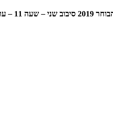
ה 11 – עורכות: שחף ולילך, מגיש: אורן עמרם