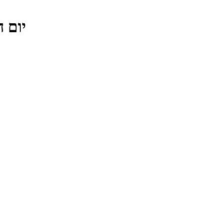
יום הבוחר 2019 סיבוב שני – שע