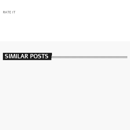
RATE IT
SIMILAR POSTS
insert_link