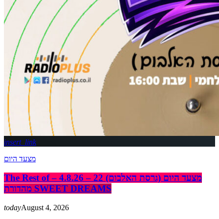
insert_link
מצעד היום
The Rest of מצעד היום (גרסת האלבום) 22 – 4.8.26 –
מהדורת SWEET DREAMS
today
August 4, 2026