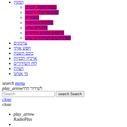
המגזין
גבעת חלפון, הסרט
פסטיבל שירי דיכאון
מאמרים
מלחמת העולמות
מדברים עלינו
מיקסים וסטים מיוחדים
הפרוייקטים המיוחדים שלנו
עדכונים
חפש אותי
כוכב השבת
ארכיון תכניות
לוח השידורים
הצוות
מי אנחנו
search
menu
לשידור החי
play_arrow
search
Search
close
close
play_arrow
RadioPlus