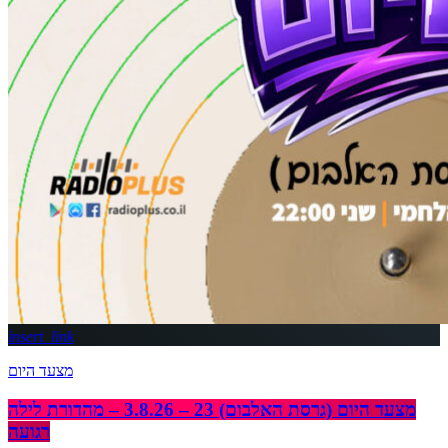
insert_link
מצעד היום
מצעד היום (גרסת האלבום) 23 – 3.8.26 – מהדורת לילה
רגועה