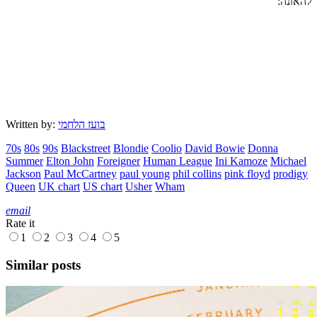
להאזנה:
בועז הלחמי
Written by:
70s
80s
90s
Blackstreet
Blondie
Coolio
David Bowie
Donna
Summer
Elton John
Foreigner
Human League
Ini Kamoze
Michael
Jackson
Paul McCartney
paul young
phil collins
pink floyd
prodigy
Queen
UK chart
US chart
Usher
Wham
email
Rate it
1
2
3
4
5
Similar posts