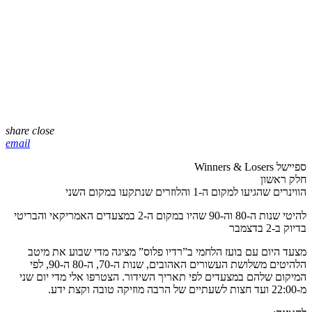
share
close
email
ספיישל Winners & Losers
חלק ראשון
הווינרים שהגיעו למקום ה-1 והלוזרים שנתקעו במקום השני
להיטי שנות ה-80 וה-90 שהיו במקום ה-2 במצעדים האמריקאי והבריטי
בדיוק ב-2 בדצמבר
מצעד היום עם בועז הלחמי ב”רדיו פלוס” מציגה מדי שבוע את מיטב
הלהיטים משלושת העשורים האהובים, שנות ה-70, ה-80 ה-90, לפי
המיקום שלהם במצעדים לפי תאריך השידור. הצטרפו אלי מדי יום שני
מ-22:00 ועד חצות לשעתיים של הרבה מוזיקה טובה וקצת ידע.