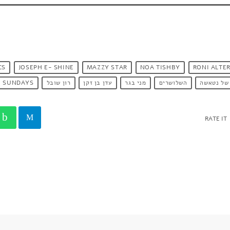
CS
JOSEPH E- SHINE
MAZZY STAR
NOA TISHBY
RONI ALTE
של נטאשה
השלושרים
מני בגר
עדן בן זקן
רון שובל
SUNDAYS
RATE IT